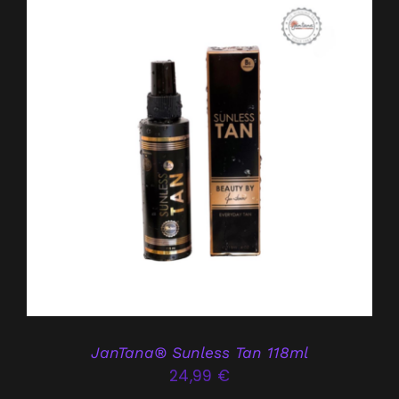
AJOUTER AU PANIER
/
DÉTAILS
JanTana® Sunless Tan 118ml
24,99
€