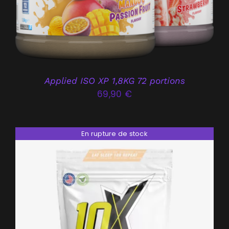
VARIATIONS.
LES
OPTIONS
PEUVENT
ÊTRE
CHOISIES
Applied ISO XP 1,8KG 72 portions
SUR
69,90
€
LA
PAGE
DU
En rupture de stock
PRODUIT
DÉTAILS