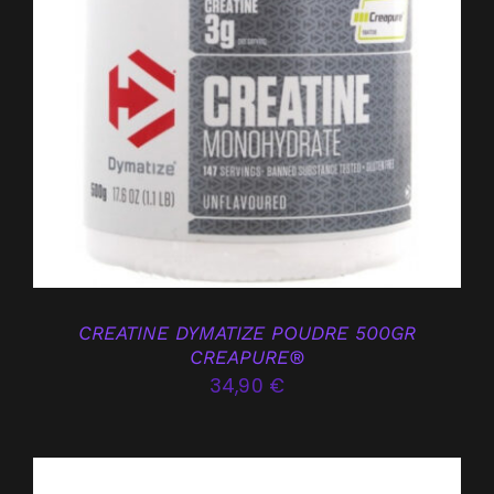
AJOUTER AU PANIER
/
DÉTAILS
CREATINE DYMATIZE POUDRE 500GR
CREAPURE®
34,90
€