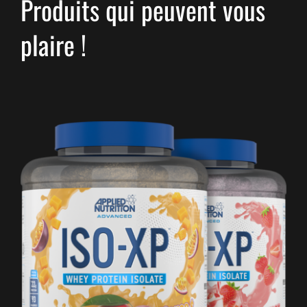
Produits qui peuvent vous
plaire !
CE
CHOIX DES OPTIONS
/
DÉTAILS
PRODUIT
A
PLUSIEURS