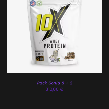
DÉTAILS
Pack Sonia 8 + 2
310,00
€