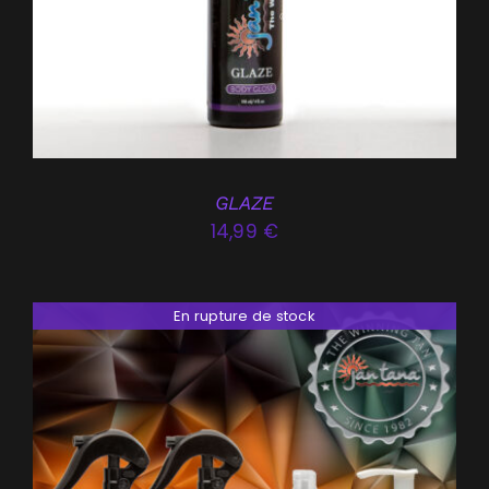
PLUSIEURS
VARIATIONS.
LES
OPTIONS
PEUVENT
ÊTRE
CHOISIES
GLAZE
SUR
14,99
€
LA
PAGE
DU
En rupture de stock
PRODUIT