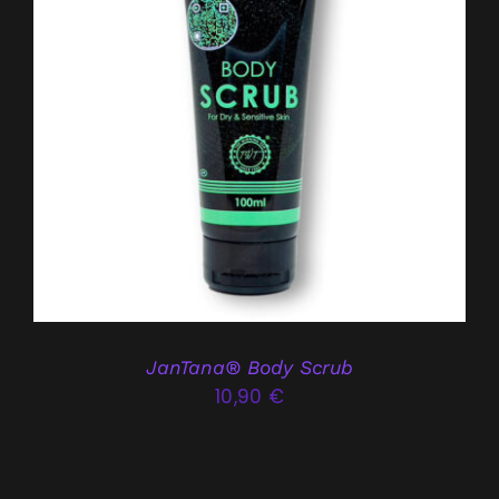
AJOUTER AU PANIER
/
DÉTAILS
JanTana® Body Scrub
10,90
€