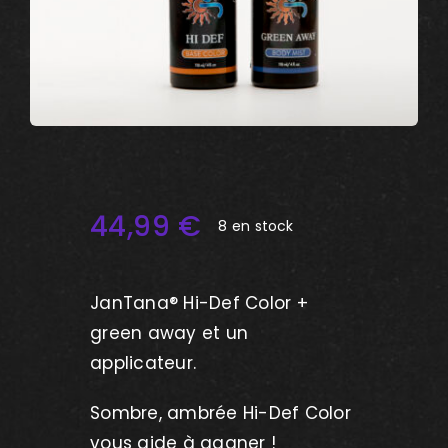
44,99
€
8 en stock
JanTana® Hi-Def Color +
green away et un
applicateur.
Sombre, ambrée Hi-Def Color
vous aide à gagner !