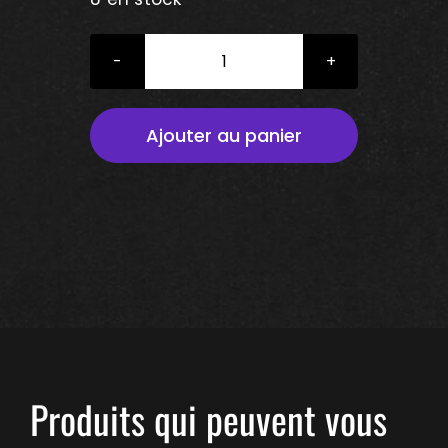
quantité
de
PACK
Ajouter au panier
HIGH
DEFINITION
Produits qui peuvent vous