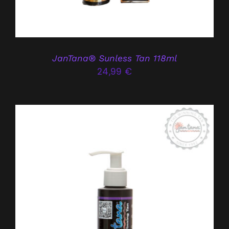
JanTana® Sunless Tan 118ml
24,99
€
CE
CHOIX DES OPTIONS
/
DÉTAILS
PRODUIT
A